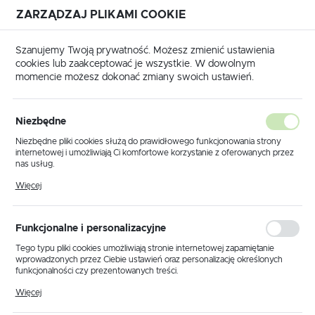
ZARZĄDZAJ PLIKAMI COOKIE
USTAWIENIA REGIONALNE
Szanujemy Twoją prywatność. Możesz zmienić ustawienia
cookies lub zaakceptować je wszystkie. W dowolnym
Lokalizacja
momencie możesz dokonać zmiany swoich ustawień.
Polska
Strona główna
KLAUKE
Język
KLAUKE
Niezbędne
(3371)
polski
Niezbędne pliki cookies służą do prawidłowego funkcjonowania strony
internetowej i umożliwiają Ci komfortowe korzystanie z oferowanych przez
Waluta
nas usług.
Polski złoty (PLN)
Pliki cookies odpowiadają na podejmowane przez Ciebie działania w celu
Więcej
PRASKI I ZACISKARKI
MATRYCE
m.in. dostosowania Twoich ustawień preferencji prywatności, logowania czy
wypełniania formularzy. Dzięki plikom cookies strona, z której korzystasz,
może działać bez zakłóceń.
ZAPISZ
Funkcjonalne i personalizacyjne
Tego typu pliki cookies umożliwiają stronie internetowej zapamiętanie
wprowadzonych przez Ciebie ustawień oraz personalizację określonych
funkcjonalności czy prezentowanych treści.
Domyślnie
FILTRUJ
Dzięki tym plikom cookies możemy zapewnić Ci większy komfort
Więcej
korzystania z funkcjonalności naszej strony poprzez dopasowanie jej do
Twoich indywidualnych preferencji. Wyrażenie zgody na funkcjonalne i