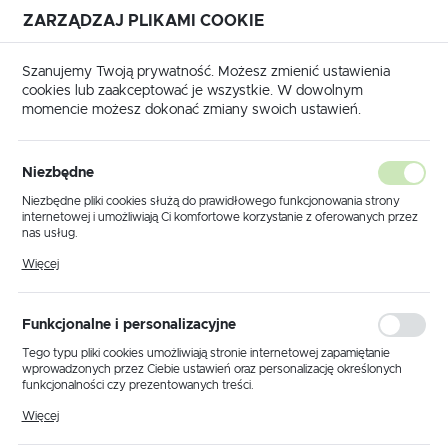
ZARZĄDZAJ PLIKAMI COOKIE
USTAWIENIA REGIONALNE
Szanujemy Twoją prywatność. Możesz zmienić ustawienia
cookies lub zaakceptować je wszystkie. W dowolnym
Lokalizacja
momencie możesz dokonać zmiany swoich ustawień.
Polska
Strona główna
KLAUKE
Język
Niezbędne
polski
Poprzedni
Następny
Niezbędne pliki cookies służą do prawidłowego funkcjonowania strony
internetowej i umożliwiają Ci komfortowe korzystanie z oferowanych przez
Waluta
nas usług.
HAES1335S Matryca do
Polski złoty (PLN)
Pliki cookies odpowiadają na podejmowane przez Ciebie działania w celu
Więcej
m.in. dostosowania Twoich ustawień preferencji prywatności, logowania czy
tulejek 35 mm2 / KLAUKE
wypełniania formularzy. Dzięki plikom cookies strona, z której korzystasz,
może działać bez zakłóceń.
ZAPISZ
Funkcjonalne i personalizacyjne
Tego typu pliki cookies umożliwiają stronie internetowej zapamiętanie
wprowadzonych przez Ciebie ustawień oraz personalizację określonych
funkcjonalności czy prezentowanych treści.
Dzięki tym plikom cookies możemy zapewnić Ci większy komfort
Więcej
korzystania z funkcjonalności naszej strony poprzez dopasowanie jej do
Twoich indywidualnych preferencji. Wyrażenie zgody na funkcjonalne i