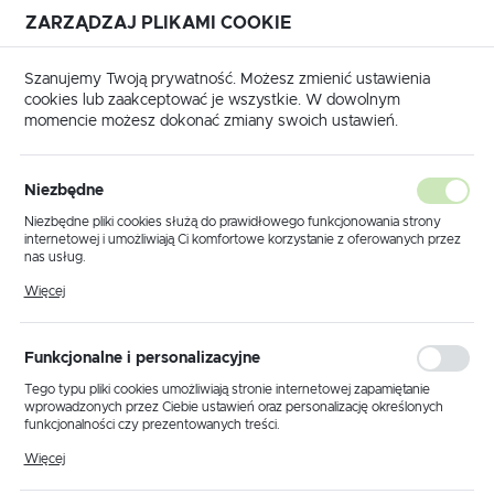
ZARZĄDZAJ PLIKAMI COOKIE
USTAWIENIA REGIONALNE
Szanujemy Twoją prywatność. Możesz zmienić ustawienia
cookies lub zaakceptować je wszystkie. W dowolnym
Lokalizacja
momencie możesz dokonać zmiany swoich ustawień.
Polska
Strona główna
KLAUKE
Język
Niezbędne
polski
Poprzedni
Następny
Niezbędne pliki cookies służą do prawidłowego funkcjonowania strony
internetowej i umożliwiają Ci komfortowe korzystanie z oferowanych przez
Waluta
nas usług.
HAES1350S Matryca do
Polski złoty (PLN)
Pliki cookies odpowiadają na podejmowane przez Ciebie działania w celu
Więcej
m.in. dostosowania Twoich ustawień preferencji prywatności, logowania czy
tulejek 50 mm2 / KLAUKE
wypełniania formularzy. Dzięki plikom cookies strona, z której korzystasz,
może działać bez zakłóceń.
ZAPISZ
Funkcjonalne i personalizacyjne
Tego typu pliki cookies umożliwiają stronie internetowej zapamiętanie
wprowadzonych przez Ciebie ustawień oraz personalizację określonych
funkcjonalności czy prezentowanych treści.
Dzięki tym plikom cookies możemy zapewnić Ci większy komfort
Więcej
korzystania z funkcjonalności naszej strony poprzez dopasowanie jej do
Twoich indywidualnych preferencji. Wyrażenie zgody na funkcjonalne i