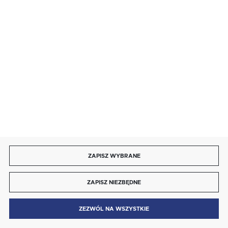
SZYBKA DOSTAWA
DOŁĄCZ DO NAS
ZAPISZ WYBRANE
Copyright by energotytan.com.pl
ZAPISZ NIEZBĘDNE
Agencja interaktywna
[ti]
Powered by
2ClickShop®
0
ZEZWÓL NA WSZYSTKIE
MENU
SZUKAJ
SCHOWEK
MOJE KONTO
KOSZYK