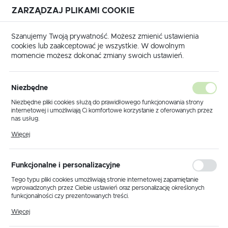
ZARZĄDZAJ PLIKAMI COOKIE
USTAWIENIA REGIONALNE
Szanujemy Twoją prywatność. Możesz zmienić ustawienia
cookies lub zaakceptować je wszystkie. W dowolnym
Lokalizacja
momencie możesz dokonać zmiany swoich ustawień.
Polska
Strona główna
KLAUKE
Język
Niezbędne
polski
Poprzedni
Następny
Niezbędne pliki cookies służą do prawidłowego funkcjonowania strony
internetowej i umożliwiają Ci komfortowe korzystanie z oferowanych przez
Waluta
nas usług.
HRU1316 Matryca formująca
Polski złoty (PLN)
Pliki cookies odpowiadają na podejmowane przez Ciebie działania w celu
Więcej
m.in. dostosowania Twoich ustawień preferencji prywatności, logowania czy
do sektora 16 mm2 / KLAUKE
wypełniania formularzy. Dzięki plikom cookies strona, z której korzystasz,
może działać bez zakłóceń.
ZAPISZ
Funkcjonalne i personalizacyjne
Tego typu pliki cookies umożliwiają stronie internetowej zapamiętanie
wprowadzonych przez Ciebie ustawień oraz personalizację określonych
funkcjonalności czy prezentowanych treści.
Dzięki tym plikom cookies możemy zapewnić Ci większy komfort
Więcej
korzystania z funkcjonalności naszej strony poprzez dopasowanie jej do
Twoich indywidualnych preferencji. Wyrażenie zgody na funkcjonalne i