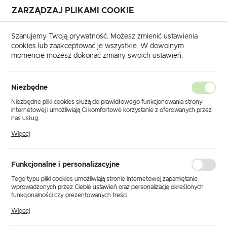
ZARZĄDZAJ PLIKAMI COOKIE
USTAWIENIA REGIONALNE
Szanujemy Twoją prywatność. Możesz zmienić ustawienia
cookies lub zaakceptować je wszystkie. W dowolnym
Lokalizacja
momencie możesz dokonać zmiany swoich ustawień.
Polska
Strona główna
KLAUKE
Język
Niezbędne
polski
Poprzedni
Następny
Niezbędne pliki cookies służą do prawidłowego funkcjonowania strony
internetowej i umożliwiają Ci komfortowe korzystanie z oferowanych przez
Waluta
nas usług.
HAH1395 Matryca do złącz
Polski złoty (PLN)
Pliki cookies odpowiadają na podejmowane przez Ciebie działania w celu
Więcej
m.in. dostosowania Twoich ustawień preferencji prywatności, logowania czy
typu H 95 mm2 / KLAUKE
wypełniania formularzy. Dzięki plikom cookies strona, z której korzystasz,
może działać bez zakłóceń.
ZAPISZ
Funkcjonalne i personalizacyjne
Tego typu pliki cookies umożliwiają stronie internetowej zapamiętanie
wprowadzonych przez Ciebie ustawień oraz personalizację określonych
funkcjonalności czy prezentowanych treści.
Dzięki tym plikom cookies możemy zapewnić Ci większy komfort
Więcej
korzystania z funkcjonalności naszej strony poprzez dopasowanie jej do
Twoich indywidualnych preferencji. Wyrażenie zgody na funkcjonalne i