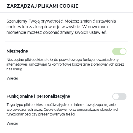
ZARZĄDZAJ PLIKAMI COOKIE
USTAWIENIA REGIONALNE
Szanujemy Twoją prywatność. Możesz zmienić ustawienia
cookies lub zaakceptować je wszystkie. W dowolnym
Lokalizacja
momencie możesz dokonać zmiany swoich ustawień.
Polska
kty
850 Wtyk płaski izolowany 4-6mm2 / 6,3mm / 100szt.
Język
Niezbędne
polski
850 Wtyk płaski izolowany 4-
Niezbędne pliki cookies służą do prawidłowego funkcjonowania strony
internetowej i umożliwiają Ci komfortowe korzystanie z oferowanych przez
6mm2 / 6,3mm / 100szt.
Waluta
nas usług.
Polski złoty (PLN)
Pliki cookies odpowiadają na podejmowane przez Ciebie działania w celu
Więcej
m.in. dostosowania Twoich ustawień preferencji prywatności, logowania czy
wypełniania formularzy. Dzięki plikom cookies strona, z której korzystasz,
może działać bez zakłóceń.
ZAPISZ
Funkcjonalne i personalizacyjne
Tego typu pliki cookies umożliwiają stronie internetowej zapamiętanie
wprowadzonych przez Ciebie ustawień oraz personalizację określonych
funkcjonalności czy prezentowanych treści.
Dzięki tym plikom cookies możemy zapewnić Ci większy komfort
Więcej
korzystania z funkcjonalności naszej strony poprzez dopasowanie jej do
Twoich indywidualnych preferencji. Wyrażenie zgody na funkcjonalne i