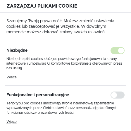
ZARZĄDZAJ PLIKAMI COOKIE
USTAWIENIA REGIONALNE
Szanujemy Twoją prywatność. Możesz zmienić ustawienia
cookies lub zaakceptować je wszystkie. W dowolnym
Lokalizacja
momencie możesz dokonać zmiany swoich ustawień.
Polska
Produkty
006218 MC 40-1 Stripping and Crimping Machine
Język
Niezbędne
polski
006218 MC 40-1 Stripping
Niezbędne pliki cookies służą do prawidłowego funkcjonowania strony
internetowej i umożliwiają Ci komfortowe korzystanie z oferowanych przez
and Crimping Machine
Waluta
nas usług.
Polski złoty (PLN)
Pliki cookies odpowiadają na podejmowane przez Ciebie działania w celu
Więcej
m.in. dostosowania Twoich ustawień preferencji prywatności, logowania czy
wypełniania formularzy. Dzięki plikom cookies strona, z której korzystasz,
może działać bez zakłóceń.
ZAPISZ
Funkcjonalne i personalizacyjne
Tego typu pliki cookies umożliwiają stronie internetowej zapamiętanie
wprowadzonych przez Ciebie ustawień oraz personalizację określonych
funkcjonalności czy prezentowanych treści.
Dzięki tym plikom cookies możemy zapewnić Ci większy komfort
Więcej
korzystania z funkcjonalności naszej strony poprzez dopasowanie jej do
Twoich indywidualnych preferencji. Wyrażenie zgody na funkcjonalne i