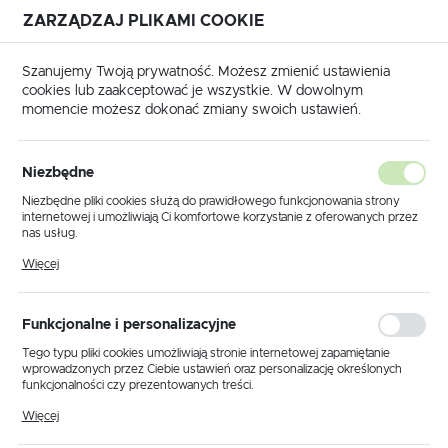
ZARZĄDZAJ PLIKAMI COOKIE
USTAWIENIA REGIONALNE
Szanujemy Twoją prywatność. Możesz zmienić ustawienia
cookies lub zaakceptować je wszystkie. W dowolnym
Lokalizacja
momencie możesz dokonać zmiany swoich ustawień.
Polska
Strona główna
Produkty
726 /1000szt.
Język
Niezbędne
polski
726 /1000szt.
Niezbędne pliki cookies służą do prawidłowego funkcjonowania strony
internetowej i umożliwiają Ci komfortowe korzystanie z oferowanych przez
Waluta
nas usług.
Polski złoty (PLN)
Pliki cookies odpowiadają na podejmowane przez Ciebie działania w celu
Więcej
m.in. dostosowania Twoich ustawień preferencji prywatności, logowania czy
wypełniania formularzy. Dzięki plikom cookies strona, z której korzystasz,
może działać bez zakłóceń.
ZAPISZ
Funkcjonalne i personalizacyjne
Tego typu pliki cookies umożliwiają stronie internetowej zapamiętanie
wprowadzonych przez Ciebie ustawień oraz personalizację określonych
funkcjonalności czy prezentowanych treści.
Dzięki tym plikom cookies możemy zapewnić Ci większy komfort
Więcej
korzystania z funkcjonalności naszej strony poprzez dopasowanie jej do
Twoich indywidualnych preferencji. Wyrażenie zgody na funkcjonalne i