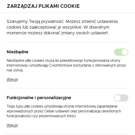
ZARZĄDZAJ PLIKAMI COOKIE
USTAWIENIA REGIONALNE
Szanujemy Twoją prywatność. Możesz zmienić ustawienia
cookies lub zaakceptować je wszystkie. W dowolnym
Lokalizacja
momencie możesz dokonać zmiany swoich ustawień.
Polska
y
704 Końcówka igiełkowa izolowana 0,1-0,4mm2 / 100szt.
Język
Niezbędne
polski
704 Końcówka igiełkowa
Niezbędne pliki cookies służą do prawidłowego funkcjonowania strony
internetowej i umożliwiają Ci komfortowe korzystanie z oferowanych przez
izolowana 0,1-0,4mm2 /
Waluta
nas usług.
Polski złoty (PLN)
Pliki cookies odpowiadają na podejmowane przez Ciebie działania w celu
100szt.
Więcej
m.in. dostosowania Twoich ustawień preferencji prywatności, logowania czy
wypełniania formularzy. Dzięki plikom cookies strona, z której korzystasz,
może działać bez zakłóceń.
ZAPISZ
Funkcjonalne i personalizacyjne
Tego typu pliki cookies umożliwiają stronie internetowej zapamiętanie
wprowadzonych przez Ciebie ustawień oraz personalizację określonych
funkcjonalności czy prezentowanych treści.
Dzięki tym plikom cookies możemy zapewnić Ci większy komfort
Więcej
korzystania z funkcjonalności naszej strony poprzez dopasowanie jej do
Twoich indywidualnych preferencji. Wyrażenie zgody na funkcjonalne i