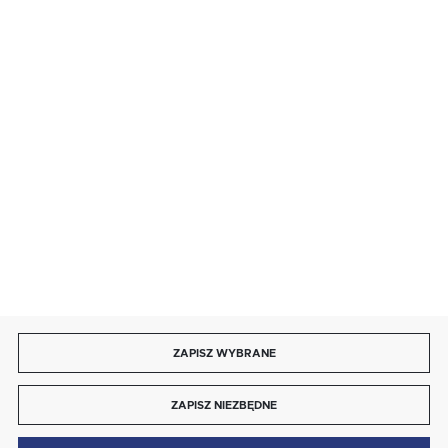
BEZPIECZNE PŁATNOŚCI
SZYBKA DOSTAWA
DOŁĄCZ DO NAS
ZAPISZ WYBRANE
Copyright by energotytan.com.pl
ZAPISZ NIEZBĘDNE
Agencja interaktywna
[ti]
Powered by
2ClickShop®
0