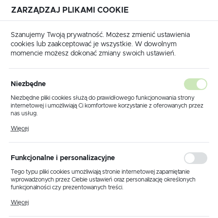
ZARZĄDZAJ PLIKAMI COOKIE
USTAWIENIA REGIONALNE
Szanujemy Twoją prywatność. Możesz zmienić ustawienia
cookies lub zaakceptować je wszystkie. W dowolnym
Lokalizacja
momencie możesz dokonać zmiany swoich ustawień.
Polska
Strona główna
Wycinaki do otworów i obróbka szyn
Język
Niezbędne
polski
Poprzedni
Następny
Niezbędne pliki cookies służą do prawidłowego funkcjonowania strony
internetowej i umożliwiają Ci komfortowe korzystanie z oferowanych przez
Waluta
nas usług.
Wycinak okrągły 15,2 PG 9 /
Polski złoty (PLN)
Pliki cookies odpowiadają na podejmowane przez Ciebie działania w celu
Więcej
m.in. dostosowania Twoich ustawień preferencji prywatności, logowania czy
POWER SPLIT / E013012
wypełniania formularzy. Dzięki plikom cookies strona, z której korzystasz,
może działać bez zakłóceń.
ZAPISZ
Funkcjonalne i personalizacyjne
Tego typu pliki cookies umożliwiają stronie internetowej zapamiętanie
wprowadzonych przez Ciebie ustawień oraz personalizację określonych
funkcjonalności czy prezentowanych treści.
Dzięki tym plikom cookies możemy zapewnić Ci większy komfort
Więcej
korzystania z funkcjonalności naszej strony poprzez dopasowanie jej do
Twoich indywidualnych preferencji. Wyrażenie zgody na funkcjonalne i