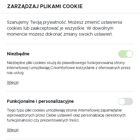
ZARZĄDZAJ PLIKAMI COOKIE
USTAWIENIA REGIONALNE
Szanujemy Twoją prywatność. Możesz zmienić ustawienia
cookies lub zaakceptować je wszystkie. W dowolnym
Lokalizacja
momencie możesz dokonać zmiany swoich ustawień.
Polska
Strona główna
RUNPOTEC
Język
RUNPOTEC
Niezbędne
(398)
polski
Niezbędne pliki cookies służą do prawidłowego funkcjonowania strony
internetowej i umożliwiają Ci komfortowe korzystanie z oferowanych przez
Waluta
nas usług.
Polski złoty (PLN)
Pliki cookies odpowiadają na podejmowane przez Ciebie działania w celu
Więcej
WŁÓKNA SZKLANE
PRĘTY RUNPOSTICK
m.in. dostosowania Twoich ustawień preferencji prywatności, logowania czy
wypełniania formularzy. Dzięki plikom cookies strona, z której korzystasz,
może działać bez zakłóceń.
ZAPISZ
Funkcjonalne i personalizacyjne
Tego typu pliki cookies umożliwiają stronie internetowej zapamiętanie
wprowadzonych przez Ciebie ustawień oraz personalizację określonych
funkcjonalności czy prezentowanych treści.
Domyślnie
FILTRUJ
Dzięki tym plikom cookies możemy zapewnić Ci większy komfort
Więcej
korzystania z funkcjonalności naszej strony poprzez dopasowanie jej do
Twoich indywidualnych preferencji. Wyrażenie zgody na funkcjonalne i