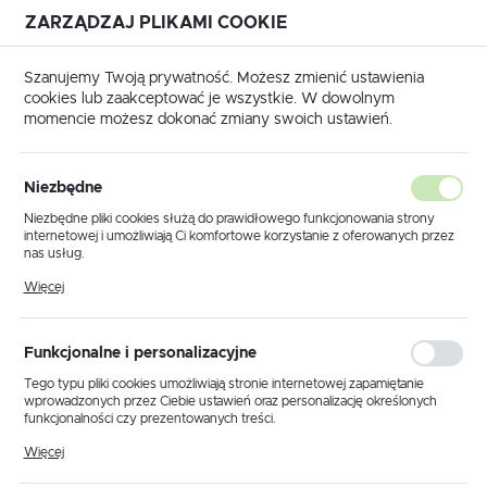
ZARZĄDZAJ PLIKAMI COOKIE
USTAWIENIA REGIONALNE
Szanujemy Twoją prywatność. Możesz zmienić ustawienia
cookies lub zaakceptować je wszystkie. W dowolnym
Lokalizacja
momencie możesz dokonać zmiany swoich ustawień.
Polska
Strona główna
RUNPOTEC
Język
Niezbędne
polski
Poprzedni
Następny
Niezbędne pliki cookies służą do prawidłowego funkcjonowania strony
internetowej i umożliwiają Ci komfortowe korzystanie z oferowanych przez
Waluta
nas usług.
30064 Żel poślizgowy do
Polski złoty (PLN)
Pliki cookies odpowiadają na podejmowane przez Ciebie działania w celu
Więcej
m.in. dostosowania Twoich ustawień preferencji prywatności, logowania czy
wciągania kabli 1kg /
wypełniania formularzy. Dzięki plikom cookies strona, z której korzystasz,
może działać bez zakłóceń.
RUNPOTEC
ZAPISZ
Funkcjonalne i personalizacyjne
Tego typu pliki cookies umożliwiają stronie internetowej zapamiętanie
wprowadzonych przez Ciebie ustawień oraz personalizację określonych
funkcjonalności czy prezentowanych treści.
Dzięki tym plikom cookies możemy zapewnić Ci większy komfort
Więcej
korzystania z funkcjonalności naszej strony poprzez dopasowanie jej do
Twoich indywidualnych preferencji. Wyrażenie zgody na funkcjonalne i