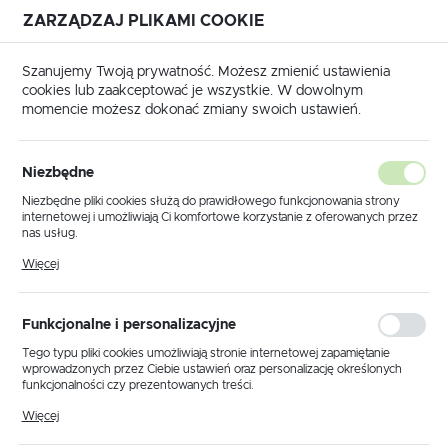
ZARZĄDZAJ PLIKAMI COOKIE
USTAWIENIA REGIONALNE
Szanujemy Twoją prywatność. Możesz zmienić ustawienia
cookies lub zaakceptować je wszystkie. W dowolnym
Lokalizacja
momencie możesz dokonać zmiany swoich ustawień.
Polska
Strona główna
KLAUKE
Praski i zaciskarki
Język
Niezbędne
polski
Poprzedni
Następny
Niezbędne pliki cookies służą do prawidłowego funkcjonowania strony
internetowej i umożliwiają Ci komfortowe korzystanie z oferowanych przez
Waluta
nas usług.
K05D Praska do kabli Cu DIN
Polski złoty (PLN)
Pliki cookies odpowiadają na podejmowane przez Ciebie działania w celu
Więcej
m.in. dostosowania Twoich ustawień preferencji prywatności, logowania czy
6-50 mm2 / KLAUKE
wypełniania formularzy. Dzięki plikom cookies strona, z której korzystasz,
może działać bez zakłóceń.
ZAPISZ
Funkcjonalne i personalizacyjne
Tego typu pliki cookies umożliwiają stronie internetowej zapamiętanie
wprowadzonych przez Ciebie ustawień oraz personalizację określonych
funkcjonalności czy prezentowanych treści.
Dzięki tym plikom cookies możemy zapewnić Ci większy komfort
Więcej
korzystania z funkcjonalności naszej strony poprzez dopasowanie jej do
Twoich indywidualnych preferencji. Wyrażenie zgody na funkcjonalne i