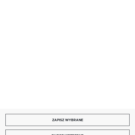
BEZPIECZNE PŁATNOŚCI
SZYBKA DOSTAWA
DOŁĄCZ DO NAS
ZAPISZ WYBRANE
Copyright by energotytan.com.pl