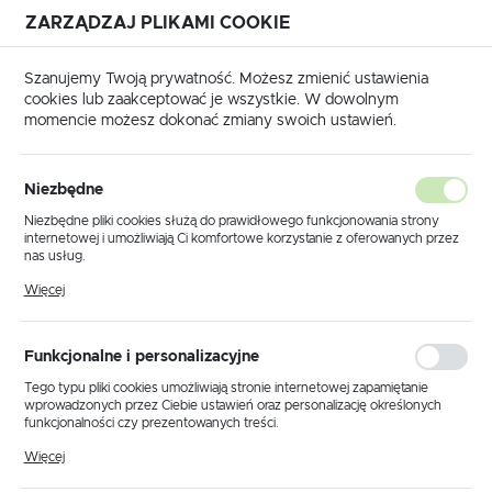
ZARZĄDZAJ PLIKAMI COOKIE
USTAWIENIA REGIONALNE
Szanujemy Twoją prywatność. Możesz zmienić ustawienia
cookies lub zaakceptować je wszystkie. W dowolnym
Lokalizacja
momencie możesz dokonać zmiany swoich ustawień.
Polska
Strona główna
Nożyce i otwornice
Język
Niezbędne
polski
Poprzedni
Następny
Niezbędne pliki cookies służą do prawidłowego funkcjonowania strony
internetowej i umożliwiają Ci komfortowe korzystanie z oferowanych przez
Waluta
nas usług.
E340G Nożyce zapadkowe do
Polski złoty (PLN)
Pliki cookies odpowiadają na podejmowane przez Ciebie działania w celu
Więcej
m.in. dostosowania Twoich ustawień preferencji prywatności, logowania czy
kabli 300mm2 / FI:34mm
wypełniania formularzy. Dzięki plikom cookies strona, z której korzystasz,
może działać bez zakłóceń.
ZAPISZ
Funkcjonalne i personalizacyjne
POLECAMY
Tego typu pliki cookies umożliwiają stronie internetowej zapamiętanie
wprowadzonych przez Ciebie ustawień oraz personalizację określonych
funkcjonalności czy prezentowanych treści.
Dzięki tym plikom cookies możemy zapewnić Ci większy komfort
Więcej
korzystania z funkcjonalności naszej strony poprzez dopasowanie jej do
Twoich indywidualnych preferencji. Wyrażenie zgody na funkcjonalne i