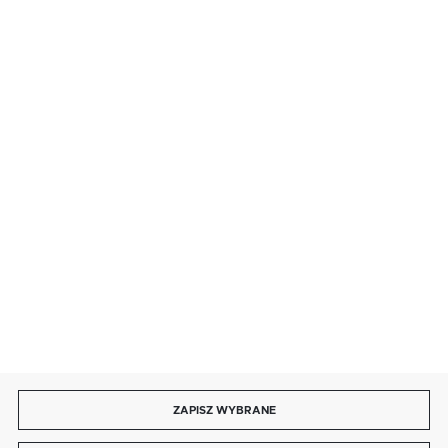
BEZPIECZNE PŁATNOŚCI
SZYBKA DOSTAWA
DOŁĄCZ DO NAS
ZAPISZ WYBRANE