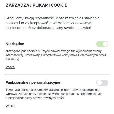
ZARZĄDZAJ PLIKAMI COOKIE
USTAWIENIA REGIONALNE
Szanujemy Twoją prywatność. Możesz zmienić ustawienia
cookies lub zaakceptować je wszystkie. W dowolnym
Lokalizacja
momencie możesz dokonać zmiany swoich ustawień.
Polska
Strona główna
Doposażenie pojazdów
Język
Niezbędne
polski
Poprzedni
Następny
Niezbędne pliki cookies służą do prawidłowego funkcjonowania strony
internetowej i umożliwiają Ci komfortowe korzystanie z oferowanych przez
Waluta
nas usług.
RAS37 LadderStow System
Polski złoty (PLN)
Pliki cookies odpowiadają na podejmowane przez Ciebie działania w celu
Więcej
m.in. dostosowania Twoich ustawień preferencji prywatności, logowania czy
transportu drabin 3m
wypełniania formularzy. Dzięki plikom cookies strona, z której korzystasz,
może działać bez zakłóceń.
ZAPISZ
Funkcjonalne i personalizacyjne
Tego typu pliki cookies umożliwiają stronie internetowej zapamiętanie
wprowadzonych przez Ciebie ustawień oraz personalizację określonych
funkcjonalności czy prezentowanych treści.
Dzięki tym plikom cookies możemy zapewnić Ci większy komfort
Więcej
korzystania z funkcjonalności naszej strony poprzez dopasowanie jej do
Twoich indywidualnych preferencji. Wyrażenie zgody na funkcjonalne i