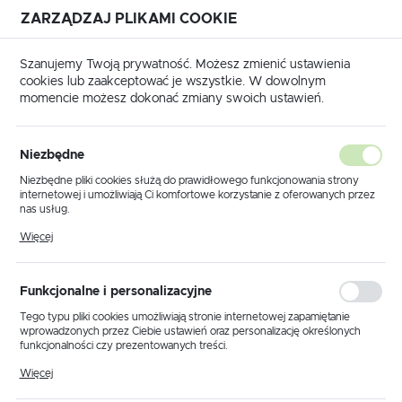
ZARZĄDZAJ PLIKAMI COOKIE
USTAWIENIA REGIONALNE
Szanujemy Twoją prywatność. Możesz zmienić ustawienia
cookies lub zaakceptować je wszystkie. W dowolnym
Lokalizacja
momencie możesz dokonać zmiany swoich ustawień.
Polska
Strona główna
Doposażenie pojazdów
Język
Niezbędne
polski
Poprzedni
Następny
Niezbędne pliki cookies służą do prawidłowego funkcjonowania strony
internetowej i umożliwiają Ci komfortowe korzystanie z oferowanych przez
Waluta
nas usług.
K591 Kosz dachowy
Polski złoty (PLN)
Pliki cookies odpowiadają na podejmowane przez Ciebie działania w celu
Więcej
m.in. dostosowania Twoich ustawień preferencji prywatności, logowania czy
KammRack
wypełniania formularzy. Dzięki plikom cookies strona, z której korzystasz,
może działać bez zakłóceń.
ZAPISZ
Funkcjonalne i personalizacyjne
Tego typu pliki cookies umożliwiają stronie internetowej zapamiętanie
wprowadzonych przez Ciebie ustawień oraz personalizację określonych
funkcjonalności czy prezentowanych treści.
Dzięki tym plikom cookies możemy zapewnić Ci większy komfort
Więcej
korzystania z funkcjonalności naszej strony poprzez dopasowanie jej do
Twoich indywidualnych preferencji. Wyrażenie zgody na funkcjonalne i