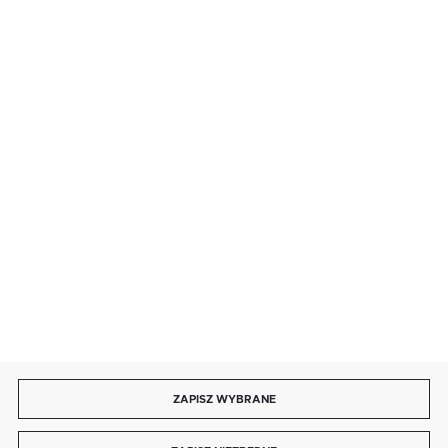
BEZPIECZNE PŁATNOŚCI
SZYBKA DOSTAWA
DOŁĄCZ DO NAS
ZAPISZ WYBRANE
Copyright by energotytan.com.pl