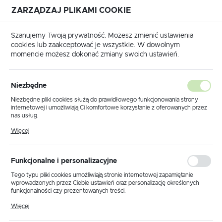
ZARZĄDZAJ PLIKAMI COOKIE
USTAWIENIA REGIONALNE
Szanujemy Twoją prywatność. Możesz zmienić ustawienia
cookies lub zaakceptować je wszystkie. W dowolnym
Lokalizacja
momencie możesz dokonać zmiany swoich ustawień.
Polska
Strona główna
Doposażenie pojazdów
Język
Niezbędne
polski
Poprzedni
Następny
Niezbędne pliki cookies służą do prawidłowego funkcjonowania strony
internetowej i umożliwiają Ci komfortowe korzystanie z oferowanych przez
Waluta
nas usług.
GA2PR Belki dachowe
Polski złoty (PLN)
Pliki cookies odpowiadają na podejmowane przez Ciebie działania w celu
Więcej
m.in. dostosowania Twoich ustawień preferencji prywatności, logowania czy
KammBar Pro
wypełniania formularzy. Dzięki plikom cookies strona, z której korzystasz,
może działać bez zakłóceń.
ZAPISZ
Funkcjonalne i personalizacyjne
Tego typu pliki cookies umożliwiają stronie internetowej zapamiętanie
wprowadzonych przez Ciebie ustawień oraz personalizację określonych
funkcjonalności czy prezentowanych treści.
Dzięki tym plikom cookies możemy zapewnić Ci większy komfort
Więcej
korzystania z funkcjonalności naszej strony poprzez dopasowanie jej do
Twoich indywidualnych preferencji. Wyrażenie zgody na funkcjonalne i