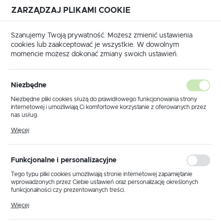
ZARZĄDZAJ PLIKAMI COOKIE
USTAWIENIA REGIONALNE
Szanujemy Twoją prywatność. Możesz zmienić ustawienia
cookies lub zaakceptować je wszystkie. W dowolnym
Lokalizacja
momencie możesz dokonać zmiany swoich ustawień.
Polska
Strona główna
WEICON
Język
Niezbędne
polski
Poprzedni
Następny
Niezbędne pliki cookies służą do prawidłowego funkcjonowania strony
internetowej i umożliwiają Ci komfortowe korzystanie z oferowanych przez
Waluta
nas usług.
WEICON 11152400 / Contact
Polski złoty (PLN)
Pliki cookies odpowiadają na podejmowane przez Ciebie działania w celu
Więcej
m.in. dostosowania Twoich ustawień preferencji prywatności, logowania czy
Spray 400 ml
wypełniania formularzy. Dzięki plikom cookies strona, z której korzystasz,
może działać bez zakłóceń.
ZAPISZ
Funkcjonalne i personalizacyjne
Tego typu pliki cookies umożliwiają stronie internetowej zapamiętanie
wprowadzonych przez Ciebie ustawień oraz personalizację określonych
funkcjonalności czy prezentowanych treści.
Dzięki tym plikom cookies możemy zapewnić Ci większy komfort
Więcej
korzystania z funkcjonalności naszej strony poprzez dopasowanie jej do
Twoich indywidualnych preferencji. Wyrażenie zgody na funkcjonalne i