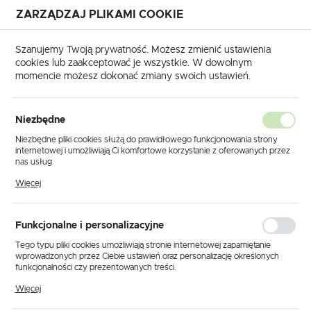
ZARZĄDZAJ PLIKAMI COOKIE
USTAWIENIA REGIONALNE
Szanujemy Twoją prywatność. Możesz zmienić ustawienia
cookies lub zaakceptować je wszystkie. W dowolnym
Lokalizacja
momencie możesz dokonać zmiany swoich ustawień.
Polska
ski i zaciskarki
Zestawy hydrauliczne
Zestawy do AFL
Język
Zestawy do AFL
Niezbędne
(6)
polski
Niezbędne pliki cookies służą do prawidłowego funkcjonowania strony
internetowej i umożliwiają Ci komfortowe korzystanie z oferowanych przez
Waluta
nas usług.
Polski złoty (PLN)
Pliki cookies odpowiadają na podejmowane przez Ciebie działania w celu
Więcej
m.in. dostosowania Twoich ustawień preferencji prywatności, logowania czy
wypełniania formularzy. Dzięki plikom cookies strona, z której korzystasz,
może działać bez zakłóceń.
Domyślnie
FILTRUJ
ZAPISZ
Funkcjonalne i personalizacyjne
Tego typu pliki cookies umożliwiają stronie internetowej zapamiętanie
wprowadzonych przez Ciebie ustawień oraz personalizację określonych
funkcjonalności czy prezentowanych treści.
Dzięki tym plikom cookies możemy zapewnić Ci większy komfort
Więcej
korzystania z funkcjonalności naszej strony poprzez dopasowanie jej do
Twoich indywidualnych preferencji. Wyrażenie zgody na funkcjonalne i