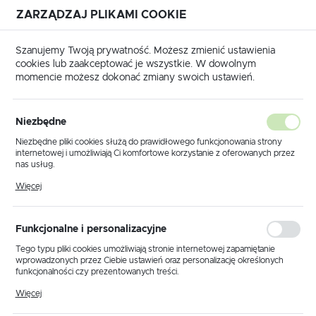
ZARZĄDZAJ PLIKAMI COOKIE
USTAWIENIA REGIONALNE
Szanujemy Twoją prywatność. Możesz zmienić ustawienia
cookies lub zaakceptować je wszystkie. W dowolnym
Lokalizacja
momencie możesz dokonać zmiany swoich ustawień.
Polska
Tulejki izolowane i nieizolowane
Tulejki nieizolowane TN
Język
Tulejki nieizolowane TN
Niezbędne
(8)
polski
Niezbędne pliki cookies służą do prawidłowego funkcjonowania strony
internetowej i umożliwiają Ci komfortowe korzystanie z oferowanych przez
Waluta
nas usług.
Polski złoty (PLN)
Pliki cookies odpowiadają na podejmowane przez Ciebie działania w celu
Więcej
m.in. dostosowania Twoich ustawień preferencji prywatności, logowania czy
wypełniania formularzy. Dzięki plikom cookies strona, z której korzystasz,
może działać bez zakłóceń.
Domyślnie
FILTRUJ
ZAPISZ
Funkcjonalne i personalizacyjne
Tego typu pliki cookies umożliwiają stronie internetowej zapamiętanie
wprowadzonych przez Ciebie ustawień oraz personalizację określonych
funkcjonalności czy prezentowanych treści.
Dzięki tym plikom cookies możemy zapewnić Ci większy komfort
Więcej
korzystania z funkcjonalności naszej strony poprzez dopasowanie jej do
Twoich indywidualnych preferencji. Wyrażenie zgody na funkcjonalne i