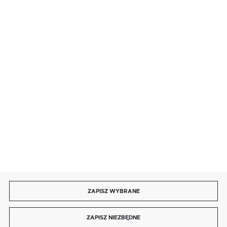
BEZPIECZNE PŁATNOŚCI
SZYBKA DOSTAWA
DOŁĄCZ DO NAS
ZAPISZ WYBRANE
Copyright by energotytan.com.pl
ZAPISZ NIEZBĘDNE
Agencja interaktywna
[ti]
Powered by
2ClickShop®