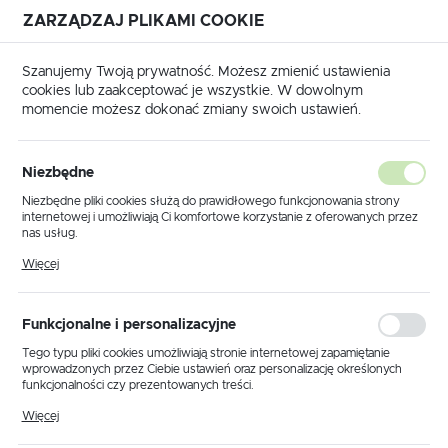
ZARZĄDZAJ PLIKAMI COOKIE
USTAWIENIA REGIONALNE
Szanujemy Twoją prywatność. Możesz zmienić ustawienia
cookies lub zaakceptować je wszystkie. W dowolnym
Lokalizacja
momencie możesz dokonać zmiany swoich ustawień.
Polska
we
Tulejki izolowane i nieizolowane
Tulejki izolowane TI
Język
Tulejki izolowane TI
Niezbędne
(29)
polski
Niezbędne pliki cookies służą do prawidłowego funkcjonowania strony
internetowej i umożliwiają Ci komfortowe korzystanie z oferowanych przez
Waluta
nas usług.
Polski złoty (PLN)
Pliki cookies odpowiadają na podejmowane przez Ciebie działania w celu
Więcej
m.in. dostosowania Twoich ustawień preferencji prywatności, logowania czy
wypełniania formularzy. Dzięki plikom cookies strona, z której korzystasz,
może działać bez zakłóceń.
Domyślnie
FILTRUJ
ZAPISZ
Funkcjonalne i personalizacyjne
Tego typu pliki cookies umożliwiają stronie internetowej zapamiętanie
wprowadzonych przez Ciebie ustawień oraz personalizację określonych
funkcjonalności czy prezentowanych treści.
Dzięki tym plikom cookies możemy zapewnić Ci większy komfort
Więcej
korzystania z funkcjonalności naszej strony poprzez dopasowanie jej do
Twoich indywidualnych preferencji. Wyrażenie zgody na funkcjonalne i