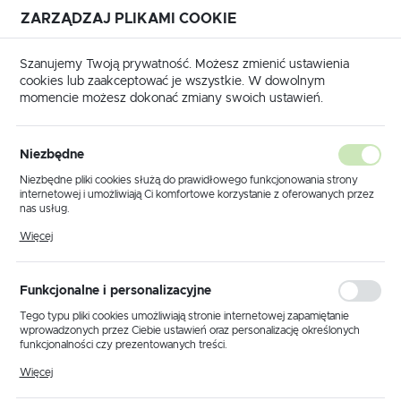
ZARZĄDZAJ PLIKAMI COOKIE
USTAWIENIA REGIONALNE
Szanujemy Twoją prywatność. Możesz zmienić ustawienia
cookies lub zaakceptować je wszystkie. W dowolnym
Lokalizacja
momencie możesz dokonać zmiany swoich ustawień.
Polska
ablowe
Tulejki redukcyjne Cu
Tulejki do zagęszczanych
Język
Tulejki do zagęszczanych
Niezbędne
(12)
polski
Niezbędne pliki cookies służą do prawidłowego funkcjonowania strony
internetowej i umożliwiają Ci komfortowe korzystanie z oferowanych przez
Waluta
nas usług.
Polski złoty (PLN)
Pliki cookies odpowiadają na podejmowane przez Ciebie działania w celu
Więcej
m.in. dostosowania Twoich ustawień preferencji prywatności, logowania czy
wypełniania formularzy. Dzięki plikom cookies strona, z której korzystasz,
może działać bez zakłóceń.
Domyślnie
FILTRUJ
ZAPISZ
Funkcjonalne i personalizacyjne
Tego typu pliki cookies umożliwiają stronie internetowej zapamiętanie
wprowadzonych przez Ciebie ustawień oraz personalizację określonych
funkcjonalności czy prezentowanych treści.
Dzięki tym plikom cookies możemy zapewnić Ci większy komfort
Więcej
korzystania z funkcjonalności naszej strony poprzez dopasowanie jej do
Twoich indywidualnych preferencji. Wyrażenie zgody na funkcjonalne i