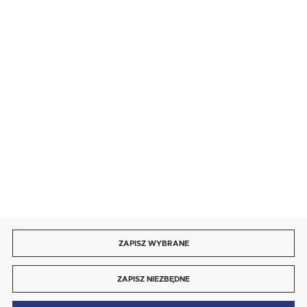
BEZPIECZNE PŁATNOŚCI
SZYBKA DOSTAWA
DOŁĄCZ DO NAS
ZAPISZ WYBRANE
Copyright by energotytan.com.pl
ZAPISZ NIEZBĘDNE
Agencja interaktywna
[ti]
Powered by
2ClickShop®
0