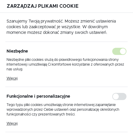
ZARZĄDZAJ PLIKAMI COOKIE
USTAWIENIA REGIONALNE
Szanujemy Twoją prywatność. Możesz zmienić ustawienia
cookies lub zaakceptować je wszystkie. W dowolnym
Lokalizacja
momencie możesz dokonać zmiany swoich ustawień.
Polska
rona główna
Narzędzia izolowane
Szczypce izolowane
Język
Szczypce izolowane
Niezbędne
(161)
polski
Niezbędne pliki cookies służą do prawidłowego funkcjonowania strony
internetowej i umożliwiają Ci komfortowe korzystanie z oferowanych przez
Waluta
nas usług.
Polski złoty (PLN)
Pliki cookies odpowiadają na podejmowane przez Ciebie działania w celu
Więcej
m.in. dostosowania Twoich ustawień preferencji prywatności, logowania czy
wypełniania formularzy. Dzięki plikom cookies strona, z której korzystasz,
może działać bez zakłóceń.
Domyślnie
FILTRUJ
ZAPISZ
Funkcjonalne i personalizacyjne
Tego typu pliki cookies umożliwiają stronie internetowej zapamiętanie
wprowadzonych przez Ciebie ustawień oraz personalizację określonych
funkcjonalności czy prezentowanych treści.
Dzięki tym plikom cookies możemy zapewnić Ci większy komfort
Więcej
korzystania z funkcjonalności naszej strony poprzez dopasowanie jej do
Twoich indywidualnych preferencji. Wyrażenie zgody na funkcjonalne i