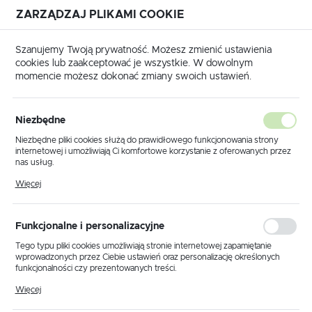
ZARZĄDZAJ PLIKAMI COOKIE
USTAWIENIA REGIONALNE
Szanujemy Twoją prywatność. Możesz zmienić ustawienia
cookies lub zaakceptować je wszystkie. W dowolnym
Lokalizacja
momencie możesz dokonać zmiany swoich ustawień.
Polska
Strona główna
RUNPOTEC
Język
RUNPOTEC
Niezbędne
(398)
polski
Niezbędne pliki cookies służą do prawidłowego funkcjonowania strony
internetowej i umożliwiają Ci komfortowe korzystanie z oferowanych przez
Waluta
nas usług.
Polski złoty (PLN)
Pliki cookies odpowiadają na podejmowane przez Ciebie działania w celu
Więcej
WŁÓKNA SZKLANE
PRĘTY RUNPOSTICK
m.in. dostosowania Twoich ustawień preferencji prywatności, logowania czy
wypełniania formularzy. Dzięki plikom cookies strona, z której korzystasz,
może działać bez zakłóceń.
ZAPISZ
Funkcjonalne i personalizacyjne
Tego typu pliki cookies umożliwiają stronie internetowej zapamiętanie
wprowadzonych przez Ciebie ustawień oraz personalizację określonych
funkcjonalności czy prezentowanych treści.
Domyślnie
FILTRUJ
Dzięki tym plikom cookies możemy zapewnić Ci większy komfort
Więcej
korzystania z funkcjonalności naszej strony poprzez dopasowanie jej do
Twoich indywidualnych preferencji. Wyrażenie zgody na funkcjonalne i