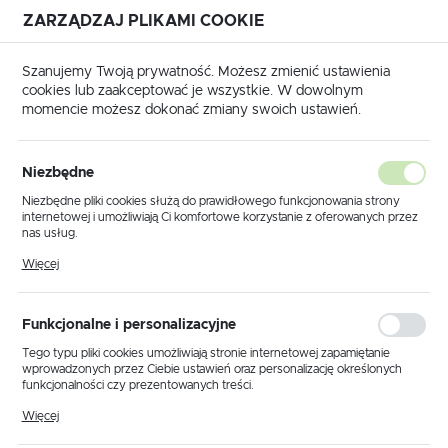
ZARZĄDZAJ PLIKAMI COOKIE
USTAWIENIA REGIONALNE
Szanujemy Twoją prywatność. Możesz zmienić ustawienia
cookies lub zaakceptować je wszystkie. W dowolnym
Lokalizacja
momencie możesz dokonać zmiany swoich ustawień.
Polska
rzewijarki i maszyny do kabli
Przewijarki i nawijarki do kabli
Język
Przewijarki i nawijarki do kabli
Niezbędne
polski
Niezbędne pliki cookies służą do prawidłowego funkcjonowania strony
(2)
internetowej i umożliwiają Ci komfortowe korzystanie z oferowanych przez
Waluta
nas usług.
Polski złoty (PLN)
Pliki cookies odpowiadają na podejmowane przez Ciebie działania w celu
Więcej
m.in. dostosowania Twoich ustawień preferencji prywatności, logowania czy
wypełniania formularzy. Dzięki plikom cookies strona, z której korzystasz,
może działać bez zakłóceń.
ZAPISZ
Funkcjonalne i personalizacyjne
Domyślnie
FILTRUJ
Tego typu pliki cookies umożliwiają stronie internetowej zapamiętanie
wprowadzonych przez Ciebie ustawień oraz personalizację określonych
funkcjonalności czy prezentowanych treści.
Dzięki tym plikom cookies możemy zapewnić Ci większy komfort
Więcej
korzystania z funkcjonalności naszej strony poprzez dopasowanie jej do
Twoich indywidualnych preferencji. Wyrażenie zgody na funkcjonalne i