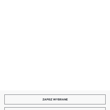
BEZPIECZNE PŁATNOŚCI
SZYBKA DOSTAWA
DOŁĄCZ DO NAS
ZAPISZ WYBRANE
Copyright by energotytan.com.pl