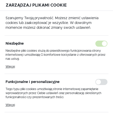
ZARZĄDZAJ PLIKAMI COOKIE
USTAWIENIA REGIONALNE
Szanujemy Twoją prywatność. Możesz zmienić ustawienia
cookies lub zaakceptować je wszystkie. W dowolnym
Lokalizacja
momencie możesz dokonać zmiany swoich ustawień.
Polska
ki kablowe
Końcówki i złączki AL/Cu
Podkładki AL/CU
Język
Podkładki AL/CU
Niezbędne
(6)
polski
Niezbędne pliki cookies służą do prawidłowego funkcjonowania strony
internetowej i umożliwiają Ci komfortowe korzystanie z oferowanych przez
Waluta
nas usług.
Polski złoty (PLN)
Pliki cookies odpowiadają na podejmowane przez Ciebie działania w celu
Więcej
m.in. dostosowania Twoich ustawień preferencji prywatności, logowania czy
wypełniania formularzy. Dzięki plikom cookies strona, z której korzystasz,
może działać bez zakłóceń.
Domyślnie
FILTRUJ
ZAPISZ
Funkcjonalne i personalizacyjne
Tego typu pliki cookies umożliwiają stronie internetowej zapamiętanie
wprowadzonych przez Ciebie ustawień oraz personalizację określonych
funkcjonalności czy prezentowanych treści.
Dzięki tym plikom cookies możemy zapewnić Ci większy komfort
Więcej
korzystania z funkcjonalności naszej strony poprzez dopasowanie jej do
Twoich indywidualnych preferencji. Wyrażenie zgody na funkcjonalne i