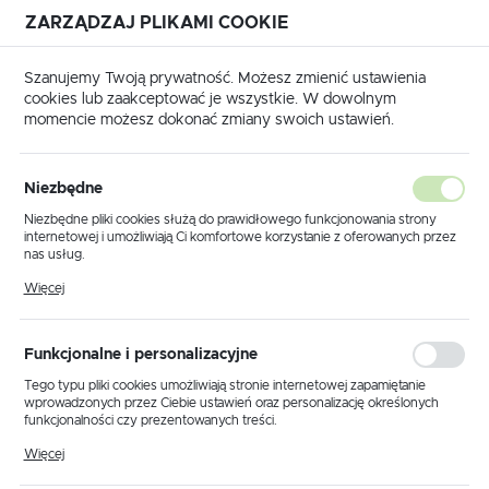
ZARZĄDZAJ PLIKAMI COOKIE
USTAWIENIA REGIONALNE
Szanujemy Twoją prywatność. Możesz zmienić ustawienia
cookies lub zaakceptować je wszystkie. W dowolnym
Lokalizacja
momencie możesz dokonać zmiany swoich ustawień.
Polska
Strona główna
Nożyce i otwornice
Język
Nożyce i otwornice
Niezbędne
(163)
polski
Niezbędne pliki cookies służą do prawidłowego funkcjonowania strony
internetowej i umożliwiają Ci komfortowe korzystanie z oferowanych przez
Waluta
nas usług.
Polski złoty (PLN)
Pliki cookies odpowiadają na podejmowane przez Ciebie działania w celu
Więcej
NOŻYCE MECHANICZNE
NOŻYCE ZAPADK
m.in. dostosowania Twoich ustawień preferencji prywatności, logowania czy
wypełniania formularzy. Dzięki plikom cookies strona, z której korzystasz,
może działać bez zakłóceń.
ZAPISZ
Funkcjonalne i personalizacyjne
Tego typu pliki cookies umożliwiają stronie internetowej zapamiętanie
wprowadzonych przez Ciebie ustawień oraz personalizację określonych
funkcjonalności czy prezentowanych treści.
Domyślnie
FILTRUJ
Dzięki tym plikom cookies możemy zapewnić Ci większy komfort
Więcej
korzystania z funkcjonalności naszej strony poprzez dopasowanie jej do
Twoich indywidualnych preferencji. Wyrażenie zgody na funkcjonalne i