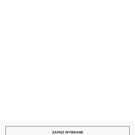
FORMULARZ KONTAKTOWY
BEZPIECZNE PŁATNOŚCI
SZYBKA DOSTAWA
DOŁĄCZ DO NAS
ZAPISZ WYBRANE