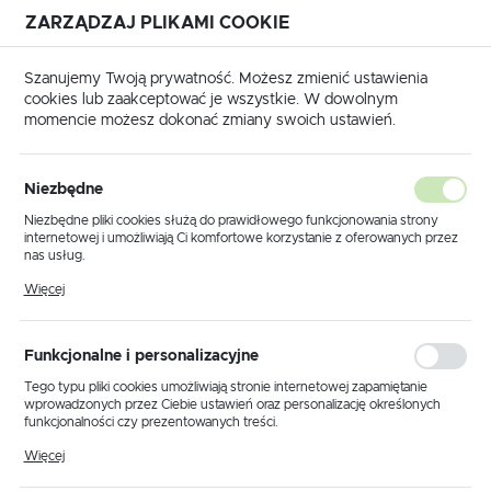
ZARZĄDZAJ PLIKAMI COOKIE
USTAWIENIA REGIONALNE
Szanujemy Twoją prywatność. Możesz zmienić ustawienia
cookies lub zaakceptować je wszystkie. W dowolnym
Lokalizacja
momencie możesz dokonać zmiany swoich ustawień.
Polska
ciskarki
Matryce
Seria M4
M4-D Matryce Cu DIN
Język
M4-D Matryce Cu DIN
Niezbędne
(10)
polski
Niezbędne pliki cookies służą do prawidłowego funkcjonowania strony
internetowej i umożliwiają Ci komfortowe korzystanie z oferowanych przez
Waluta
nas usług.
Polski złoty (PLN)
Pliki cookies odpowiadają na podejmowane przez Ciebie działania w celu
Więcej
m.in. dostosowania Twoich ustawień preferencji prywatności, logowania czy
wypełniania formularzy. Dzięki plikom cookies strona, z której korzystasz,
może działać bez zakłóceń.
Domyślnie
FILTRUJ
ZAPISZ
Funkcjonalne i personalizacyjne
Tego typu pliki cookies umożliwiają stronie internetowej zapamiętanie
wprowadzonych przez Ciebie ustawień oraz personalizację określonych
funkcjonalności czy prezentowanych treści.
Dzięki tym plikom cookies możemy zapewnić Ci większy komfort
Więcej
korzystania z funkcjonalności naszej strony poprzez dopasowanie jej do
Twoich indywidualnych preferencji. Wyrażenie zgody na funkcjonalne i