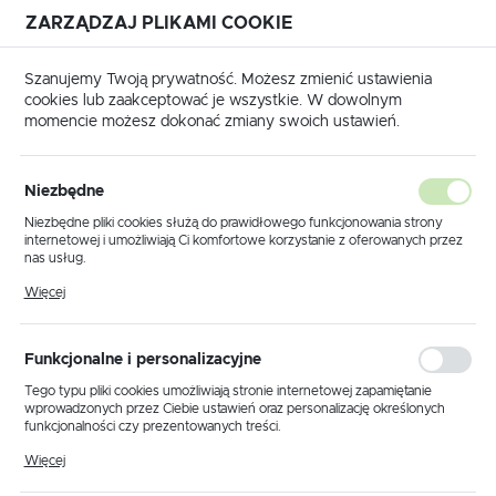
ZARZĄDZAJ PLIKAMI COOKIE
USTAWIENIA REGIONALNE
Szanujemy Twoją prywatność. Możesz zmienić ustawienia
cookies lub zaakceptować je wszystkie. W dowolnym
Lokalizacja
momencie możesz dokonać zmiany swoich ustawień.
Polska
ki
Matryce
Seria M13
M13-RU Matryce formujące
Język
M13-RU Matryce formujące
Niezbędne
(13)
polski
Niezbędne pliki cookies służą do prawidłowego funkcjonowania strony
internetowej i umożliwiają Ci komfortowe korzystanie z oferowanych przez
Waluta
nas usług.
Polski złoty (PLN)
Pliki cookies odpowiadają na podejmowane przez Ciebie działania w celu
Więcej
m.in. dostosowania Twoich ustawień preferencji prywatności, logowania czy
wypełniania formularzy. Dzięki plikom cookies strona, z której korzystasz,
może działać bez zakłóceń.
Domyślnie
FILTRUJ
ZAPISZ
Funkcjonalne i personalizacyjne
Tego typu pliki cookies umożliwiają stronie internetowej zapamiętanie
wprowadzonych przez Ciebie ustawień oraz personalizację określonych
funkcjonalności czy prezentowanych treści.
Dzięki tym plikom cookies możemy zapewnić Ci większy komfort
Więcej
korzystania z funkcjonalności naszej strony poprzez dopasowanie jej do
Twoich indywidualnych preferencji. Wyrażenie zgody na funkcjonalne i