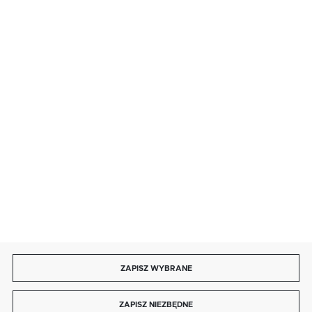
BEZPIECZNE PŁATNOŚCI
SZYBKA DOSTAWA
DOŁĄCZ DO NAS
ZAPISZ WYBRANE
Copyright by energotytan.com.pl
ZAPISZ NIEZBĘDNE
Agencja interaktywna
[ti]
Powered by
2ClickShop®