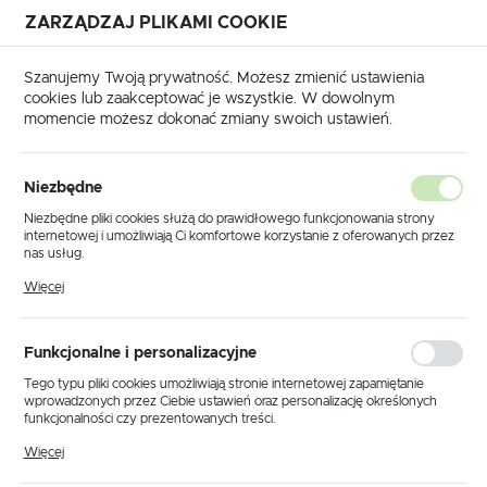
ZARZĄDZAJ PLIKAMI COOKIE
USTAWIENIA REGIONALNE
Szanujemy Twoją prywatność. Możesz zmienić ustawienia
cookies lub zaakceptować je wszystkie. W dowolnym
Lokalizacja
momencie możesz dokonać zmiany swoich ustawień.
Polska
cówki i złączki Cu DIN
Końcówki rurkowe Cu podwójne 2M
Język
Końcówki rurkowe Cu
Niezbędne
polski
podwójne 2M
Niezbędne pliki cookies służą do prawidłowego funkcjonowania strony
internetowej i umożliwiają Ci komfortowe korzystanie z oferowanych przez
Waluta
(4)
nas usług.
Polski złoty (PLN)
Pliki cookies odpowiadają na podejmowane przez Ciebie działania w celu
Więcej
m.in. dostosowania Twoich ustawień preferencji prywatności, logowania czy
wypełniania formularzy. Dzięki plikom cookies strona, z której korzystasz,
może działać bez zakłóceń.
ZAPISZ
Funkcjonalne i personalizacyjne
Tego typu pliki cookies umożliwiają stronie internetowej zapamiętanie
Domyślnie
FILTRUJ
wprowadzonych przez Ciebie ustawień oraz personalizację określonych
funkcjonalności czy prezentowanych treści.
Dzięki tym plikom cookies możemy zapewnić Ci większy komfort
Więcej
korzystania z funkcjonalności naszej strony poprzez dopasowanie jej do
Twoich indywidualnych preferencji. Wyrażenie zgody na funkcjonalne i