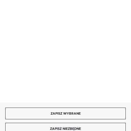
BEZPIECZNE PŁATNOŚCI
SZYBKA DOSTAWA
DOŁĄCZ DO NAS
ZAPISZ WYBRANE
Copyright by energotytan.com.pl
ZAPISZ NIEZBĘDNE