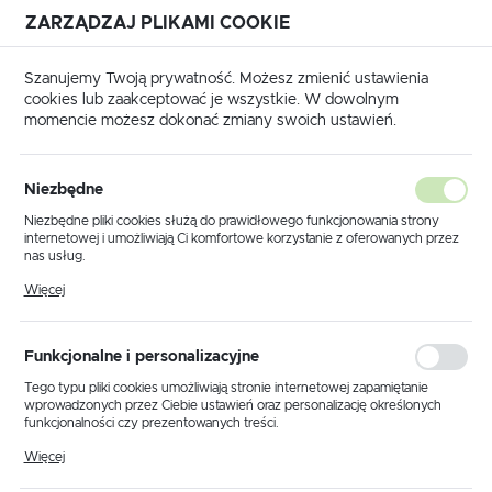
ZARZĄDZAJ PLIKAMI COOKIE
USTAWIENIA REGIONALNE
Szanujemy Twoją prywatność. Możesz zmienić ustawienia
cookies lub zaakceptować je wszystkie. W dowolnym
Lokalizacja
momencie możesz dokonać zmiany swoich ustawień.
Polska
ówna
Narzędzia izolowane
Klucze wygięte i podtrzymki
Język
Klucze wygięte i podtrzymki
Niezbędne
(15)
polski
Niezbędne pliki cookies służą do prawidłowego funkcjonowania strony
internetowej i umożliwiają Ci komfortowe korzystanie z oferowanych przez
Waluta
nas usług.
Polski złoty (PLN)
Pliki cookies odpowiadają na podejmowane przez Ciebie działania w celu
Więcej
m.in. dostosowania Twoich ustawień preferencji prywatności, logowania czy
wypełniania formularzy. Dzięki plikom cookies strona, z której korzystasz,
może działać bez zakłóceń.
Domyślnie
FILTRUJ
ZAPISZ
Funkcjonalne i personalizacyjne
Tego typu pliki cookies umożliwiają stronie internetowej zapamiętanie
wprowadzonych przez Ciebie ustawień oraz personalizację określonych
funkcjonalności czy prezentowanych treści.
Dzięki tym plikom cookies możemy zapewnić Ci większy komfort
Więcej
korzystania z funkcjonalności naszej strony poprzez dopasowanie jej do
Twoich indywidualnych preferencji. Wyrażenie zgody na funkcjonalne i