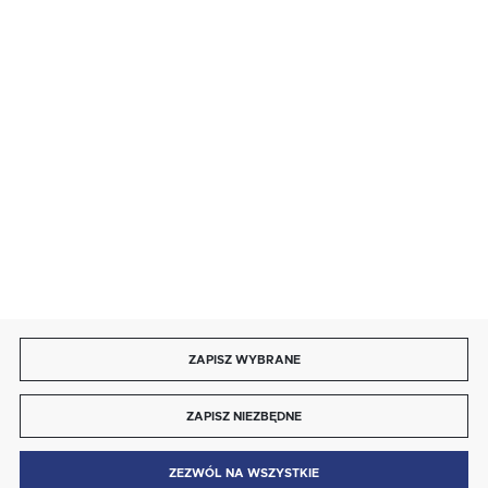
BEZPIECZNE PŁATNOŚCI
SZYBKA DOSTAWA
DOŁĄCZ DO NAS
ZAPISZ WYBRANE
Copyright by energotytan.com.pl
ZAPISZ NIEZBĘDNE
Agencja interaktywna
[ti]
Powered by
2ClickShop®
0
ZEZWÓL NA WSZYSTKIE
MENU
SZUKAJ
SCHOWEK
MOJE KONTO
KOSZYK