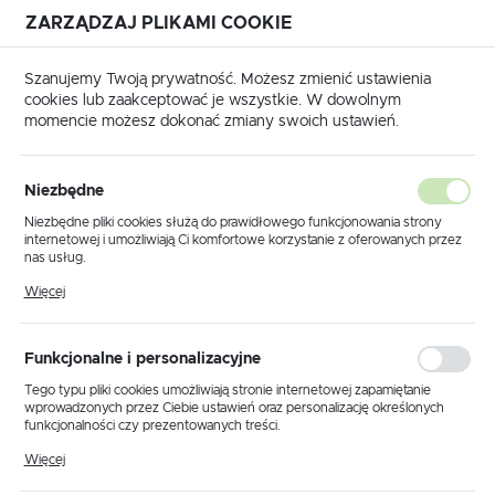
ZARZĄDZAJ PLIKAMI COOKIE
USTAWIENIA REGIONALNE
Szanujemy Twoją prywatność. Możesz zmienić ustawienia
cookies lub zaakceptować je wszystkie. W dowolnym
Lokalizacja
momencie możesz dokonać zmiany swoich ustawień.
Polska
Strona główna
Hurtownia elektryczna
Język
Hurtownia elektryczna
Niezbędne
polski
Niezbędne pliki cookies służą do prawidłowego funkcjonowania strony
internetowej i umożliwiają Ci komfortowe korzystanie z oferowanych przez
Waluta
nas usług.
Polski złoty (PLN)
Pliki cookies odpowiadają na podejmowane przez Ciebie działania w celu
Więcej
GOTOWE PRZEWODY
m.in. dostosowania Twoich ustawień preferencji prywatności, logowania czy
wypełniania formularzy. Dzięki plikom cookies strona, z której korzystasz,
może działać bez zakłóceń.
ZAPISZ
Funkcjonalne i personalizacyjne
Tego typu pliki cookies umożliwiają stronie internetowej zapamiętanie
wprowadzonych przez Ciebie ustawień oraz personalizację określonych
funkcjonalności czy prezentowanych treści.
Domyślnie
Dzięki tym plikom cookies możemy zapewnić Ci większy komfort
Więcej
korzystania z funkcjonalności naszej strony poprzez dopasowanie jej do
Twoich indywidualnych preferencji. Wyrażenie zgody na funkcjonalne i