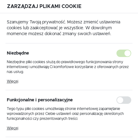
ZARZĄDZAJ PLIKAMI COOKIE
USTAWIENIA REGIONALNE
Szanujemy Twoją prywatność. Możesz zmienić ustawienia
cookies lub zaakceptować je wszystkie. W dowolnym
Lokalizacja
momencie możesz dokonać zmiany swoich ustawień.
Polska
UKE
Matryce
Seria 4
HIS4 Matryce Cu Izolowane
Język
HIS4 Matryce Cu Izolowane
Niezbędne
(6)
polski
Niezbędne pliki cookies służą do prawidłowego funkcjonowania strony
internetowej i umożliwiają Ci komfortowe korzystanie z oferowanych przez
Waluta
nas usług.
Polski złoty (PLN)
Pliki cookies odpowiadają na podejmowane przez Ciebie działania w celu
Więcej
m.in. dostosowania Twoich ustawień preferencji prywatności, logowania czy
wypełniania formularzy. Dzięki plikom cookies strona, z której korzystasz,
może działać bez zakłóceń.
Domyślnie
FILTRUJ
ZAPISZ
Funkcjonalne i personalizacyjne
Tego typu pliki cookies umożliwiają stronie internetowej zapamiętanie
wprowadzonych przez Ciebie ustawień oraz personalizację określonych
funkcjonalności czy prezentowanych treści.
Dzięki tym plikom cookies możemy zapewnić Ci większy komfort
Więcej
korzystania z funkcjonalności naszej strony poprzez dopasowanie jej do
Twoich indywidualnych preferencji. Wyrażenie zgody na funkcjonalne i