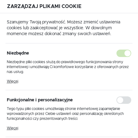
ZARZĄDZAJ PLIKAMI COOKIE
USTAWIENIA REGIONALNE
Szanujemy Twoją prywatność. Możesz zmienić ustawienia
cookies lub zaakceptować je wszystkie. W dowolnym
Lokalizacja
momencie możesz dokonać zmiany swoich ustawień.
Polska
Strona główna
ELEKTRONARZĘDZIA
Język
ELEKTRONARZĘDZIA
Niezbędne
(3)
polski
Niezbędne pliki cookies służą do prawidłowego funkcjonowania strony
internetowej i umożliwiają Ci komfortowe korzystanie z oferowanych przez
Waluta
nas usług.
Wszystkim zainteresowanym oferujemy zaawansowany
Polski złoty (PLN)
Pliki cookies odpowiadają na podejmowane przez Ciebie działania w celu
system mocowania. Dostępne w naszym asortymencie
Więcej
m.in. dostosowania Twoich ustawień preferencji prywatności, logowania czy
uchwyty kablowe występują w wielu wariantach, dzięki temu
wypełniania formularzy. Dzięki plikom cookies strona, z której korzystasz,
każdy zainteresowany z łatwością dobierze model
może działać bez zakłóceń.
ZAPISZ
dopasowany do swoich potrzeb. Proponujemy modele:
Funkcjonalne i personalizacyjne
pojedyncze, piętrowe, potrójne, poczwórne. Każdy z nich
Tego typu pliki cookies umożliwiają stronie internetowej zapamiętanie
wyróżnia wysoka jakość wykonania, bezpieczeństwo, a także
wprowadzonych przez Ciebie ustawień oraz personalizację określonych
łatwość montażu. Serdecznie zapraszamy do zapoznania się
funkcjonalności czy prezentowanych treści.
z całą ofertą Energotytan, w której znajdują się różnego
Dzięki tym plikom cookies możemy zapewnić Ci większy komfort
rodzaju narzędzia dla energetyki i kolejnictwa.
Więcej
korzystania z funkcjonalności naszej strony poprzez dopasowanie jej do
Twoich indywidualnych preferencji. Wyrażenie zgody na funkcjonalne i