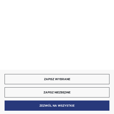
SZYBKA DOSTAWA
DOŁĄCZ DO NAS
ZAPISZ WYBRANE
Copyright by energotytan.com.pl
ZAPISZ NIEZBĘDNE
Agencja interaktywna
[ti]
Powered by
2ClickShop®
0
ZEZWÓL NA WSZYSTKIE
MENU
SZUKAJ
SCHOWEK
MOJE KONTO
KOSZYK