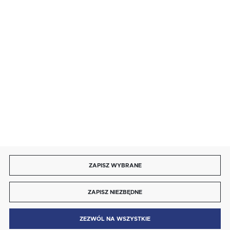
BEZPIECZNE PŁATNOŚCI
SZYBKA DOSTAWA
DOŁĄCZ DO NAS
ZAPISZ WYBRANE
Copyright by energotytan.com.pl
ZAPISZ NIEZBĘDNE
Agencja interaktywna
[ti]
Powered by
2ClickShop®
0
ZEZWÓL NA WSZYSTKIE
MENU
SZUKAJ
SCHOWEK
MOJE KONTO
KOSZYK