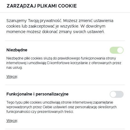
ZARZĄDZAJ PLIKAMI COOKIE
USTAWIENIA REGIONALNE
Szanujemy Twoją prywatność. Możesz zmienić ustawienia
cookies lub zaakceptować je wszystkie. W dowolnym
Lokalizacja
momencie możesz dokonać zmiany swoich ustawień.
Polska
e
Systemy do wciągania kabli
Akcesoria do wciągarek
Język
Akcesoria do wciągarek
Niezbędne
(8)
polski
Niezbędne pliki cookies służą do prawidłowego funkcjonowania strony
internetowej i umożliwiają Ci komfortowe korzystanie z oferowanych przez
Waluta
nas usług.
Polski złoty (PLN)
Pliki cookies odpowiadają na podejmowane przez Ciebie działania w celu
Więcej
m.in. dostosowania Twoich ustawień preferencji prywatności, logowania czy
wypełniania formularzy. Dzięki plikom cookies strona, z której korzystasz,
może działać bez zakłóceń.
Domyślnie
FILTRUJ
ZAPISZ
Funkcjonalne i personalizacyjne
Tego typu pliki cookies umożliwiają stronie internetowej zapamiętanie
wprowadzonych przez Ciebie ustawień oraz personalizację określonych
funkcjonalności czy prezentowanych treści.
Dzięki tym plikom cookies możemy zapewnić Ci większy komfort
Więcej
korzystania z funkcjonalności naszej strony poprzez dopasowanie jej do
Twoich indywidualnych preferencji. Wyrażenie zgody na funkcjonalne i