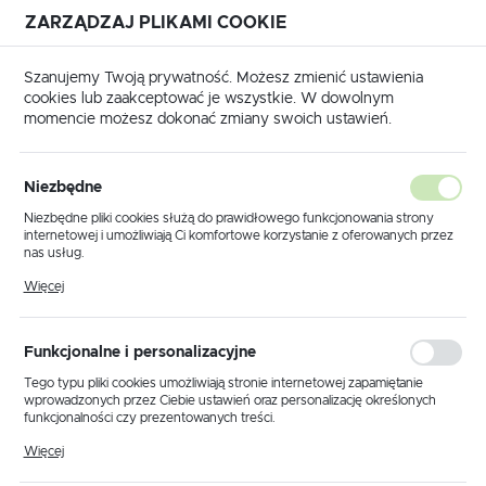
ZARZĄDZAJ PLIKAMI COOKIE
USTAWIENIA REGIONALNE
Szanujemy Twoją prywatność. Możesz zmienić ustawienia
cookies lub zaakceptować je wszystkie. W dowolnym
Lokalizacja
momencie możesz dokonać zmiany swoich ustawień.
Polska
UKE
Matryce
Seria 22
AES22 Matryce do tulejek
Język
AES22 Matryce do tulejek
Niezbędne
(11)
polski
Niezbędne pliki cookies służą do prawidłowego funkcjonowania strony
internetowej i umożliwiają Ci komfortowe korzystanie z oferowanych przez
Waluta
nas usług.
Polski złoty (PLN)
Pliki cookies odpowiadają na podejmowane przez Ciebie działania w celu
Więcej
m.in. dostosowania Twoich ustawień preferencji prywatności, logowania czy
wypełniania formularzy. Dzięki plikom cookies strona, z której korzystasz,
może działać bez zakłóceń.
Domyślnie
FILTRUJ
ZAPISZ
Funkcjonalne i personalizacyjne
Tego typu pliki cookies umożliwiają stronie internetowej zapamiętanie
wprowadzonych przez Ciebie ustawień oraz personalizację określonych
funkcjonalności czy prezentowanych treści.
Dzięki tym plikom cookies możemy zapewnić Ci większy komfort
Więcej
korzystania z funkcjonalności naszej strony poprzez dopasowanie jej do
Twoich indywidualnych preferencji. Wyrażenie zgody na funkcjonalne i