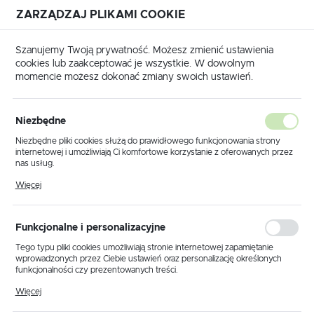
ZARZĄDZAJ PLIKAMI COOKIE
USTAWIENIA REGIONALNE
Szanujemy Twoją prywatność. Możesz zmienić ustawienia
cookies lub zaakceptować je wszystkie. W dowolnym
Lokalizacja
momencie możesz dokonać zmiany swoich ustawień.
Polska
Strona główna
Przyrządy pomiarowe
Język
Przyrządy pomiarowe
Niezbędne
(24)
polski
Niezbędne pliki cookies służą do prawidłowego funkcjonowania strony
internetowej i umożliwiają Ci komfortowe korzystanie z oferowanych przez
Waluta
nas usług.
Innowacyjne przyrządy do pomiarów wielkości elektrycznych Testo
Polski złoty (PLN)
Pliki cookies odpowiadają na podejmowane przez Ciebie działania w celu
wyróżniają się ze względu na automatyczną obsługę, wyznaczając
Więcej
m.in. dostosowania Twoich ustawień preferencji prywatności, logowania czy
nowe standardy w pomiarach. Cyfrowe multimetry z
wypełniania formularzy. Dzięki plikom cookies strona, z której korzystasz,
automatycznym rozpoznawaniem mierzonego parametru, mierniki
może działać bez zakłóceń.
ZAPISZ
cęgowe z unikalnym mechanizmem cable-grabTM, testery napięcia,
Funkcjonalne i personalizacyjne
z równoczesnym pomiarem prądu - nowa era przyrządów
Tego typu pliki cookies umożliwiają stronie internetowej zapamiętanie
pomiarowych od Testo i Wihy.
wprowadzonych przez Ciebie ustawień oraz personalizację określonych
funkcjonalności czy prezentowanych treści.
Dzięki tym plikom cookies możemy zapewnić Ci większy komfort
Więcej
korzystania z funkcjonalności naszej strony poprzez dopasowanie jej do
Twoich indywidualnych preferencji. Wyrażenie zgody na funkcjonalne i
PRÓBNIKI I TESTERY
WSKAŹNIKI NAPIĘCI