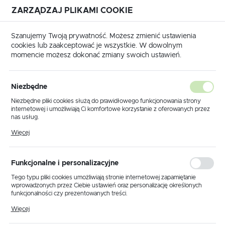
ZARZĄDZAJ PLIKAMI COOKIE
USTAWIENIA REGIONALNE
Szanujemy Twoją prywatność. Możesz zmienić ustawienia
cookies lub zaakceptować je wszystkie. W dowolnym
Lokalizacja
momencie możesz dokonać zmiany swoich ustawień.
Polska
Obróbka szyn prądowych
Otworowanie szyn prądowych
Język
Otworowanie szyn prądowych
Niezbędne
polski
Niezbędne pliki cookies służą do prawidłowego funkcjonowania strony
(11)
internetowej i umożliwiają Ci komfortowe korzystanie z oferowanych przez
Waluta
nas usług.
Polski złoty (PLN)
Pliki cookies odpowiadają na podejmowane przez Ciebie działania w celu
Więcej
m.in. dostosowania Twoich ustawień preferencji prywatności, logowania czy
wypełniania formularzy. Dzięki plikom cookies strona, z której korzystasz,
może działać bez zakłóceń.
ZAPISZ
Funkcjonalne i personalizacyjne
Domyślnie
FILTRUJ
Tego typu pliki cookies umożliwiają stronie internetowej zapamiętanie
wprowadzonych przez Ciebie ustawień oraz personalizację określonych
funkcjonalności czy prezentowanych treści.
Dzięki tym plikom cookies możemy zapewnić Ci większy komfort
Więcej
korzystania z funkcjonalności naszej strony poprzez dopasowanie jej do
Twoich indywidualnych preferencji. Wyrażenie zgody na funkcjonalne i