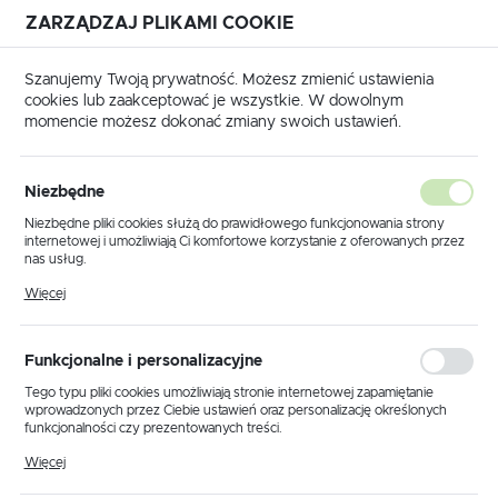
ZARZĄDZAJ PLIKAMI COOKIE
USTAWIENIA REGIONALNE
Szanujemy Twoją prywatność. Możesz zmienić ustawienia
cookies lub zaakceptować je wszystkie. W dowolnym
Lokalizacja
momencie możesz dokonać zmiany swoich ustawień.
Polska
a główna
Prace kablowe
Włókna i stalki
Ø 11 mm
Język
Ø 11 mm
Niezbędne
(10)
polski
Niezbędne pliki cookies służą do prawidłowego funkcjonowania strony
internetowej i umożliwiają Ci komfortowe korzystanie z oferowanych przez
Waluta
nas usług.
Polski złoty (PLN)
Pliki cookies odpowiadają na podejmowane przez Ciebie działania w celu
Więcej
m.in. dostosowania Twoich ustawień preferencji prywatności, logowania czy
wypełniania formularzy. Dzięki plikom cookies strona, z której korzystasz,
może działać bez zakłóceń.
Domyślnie
FILTRUJ
ZAPISZ
Funkcjonalne i personalizacyjne
Tego typu pliki cookies umożliwiają stronie internetowej zapamiętanie
wprowadzonych przez Ciebie ustawień oraz personalizację określonych
funkcjonalności czy prezentowanych treści.
Dzięki tym plikom cookies możemy zapewnić Ci większy komfort
Więcej
korzystania z funkcjonalności naszej strony poprzez dopasowanie jej do
Twoich indywidualnych preferencji. Wyrażenie zgody na funkcjonalne i