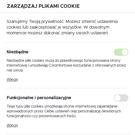
ZARZĄDZAJ PLIKAMI COOKIE
USTAWIENIA REGIONALNE
Szanujemy Twoją prywatność. Możesz zmienić ustawienia
cookies lub zaakceptować je wszystkie. W dowolnym
Lokalizacja
momencie możesz dokonać zmiany swoich ustawień.
Polska
żenie pojazdów
Renault
Trafic 2001 - 2014
L2H1
Język
L2H1
Niezbędne
(27)
polski
Niezbędne pliki cookies służą do prawidłowego funkcjonowania strony
internetowej i umożliwiają Ci komfortowe korzystanie z oferowanych przez
Waluta
nas usług.
Polski złoty (PLN)
Pliki cookies odpowiadają na podejmowane przez Ciebie działania w celu
Więcej
m.in. dostosowania Twoich ustawień preferencji prywatności, logowania czy
wypełniania formularzy. Dzięki plikom cookies strona, z której korzystasz,
może działać bez zakłóceń.
Domyślnie
FILTRUJ
ZAPISZ
Funkcjonalne i personalizacyjne
Tego typu pliki cookies umożliwiają stronie internetowej zapamiętanie
wprowadzonych przez Ciebie ustawień oraz personalizację określonych
funkcjonalności czy prezentowanych treści.
Dzięki tym plikom cookies możemy zapewnić Ci większy komfort
Więcej
korzystania z funkcjonalności naszej strony poprzez dopasowanie jej do
Twoich indywidualnych preferencji. Wyrażenie zgody na funkcjonalne i