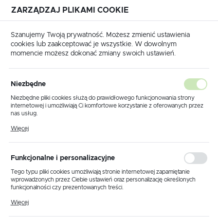
ZARZĄDZAJ PLIKAMI COOKIE
USTAWIENIA REGIONALNE
Szanujemy Twoją prywatność. Możesz zmienić ustawienia
cookies lub zaakceptować je wszystkie. W dowolnym
Lokalizacja
momencie możesz dokonać zmiany swoich ustawień.
Polska
osażenie pojazdów
Peugeot
Expert 2016 -
L1H1
Język
L1H1
Niezbędne
(39)
polski
Niezbędne pliki cookies służą do prawidłowego funkcjonowania strony
internetowej i umożliwiają Ci komfortowe korzystanie z oferowanych przez
Waluta
nas usług.
Polski złoty (PLN)
Pliki cookies odpowiadają na podejmowane przez Ciebie działania w celu
Więcej
m.in. dostosowania Twoich ustawień preferencji prywatności, logowania czy
wypełniania formularzy. Dzięki plikom cookies strona, z której korzystasz,
może działać bez zakłóceń.
Domyślnie
FILTRUJ
ZAPISZ
Funkcjonalne i personalizacyjne
Tego typu pliki cookies umożliwiają stronie internetowej zapamiętanie
wprowadzonych przez Ciebie ustawień oraz personalizację określonych
funkcjonalności czy prezentowanych treści.
Dzięki tym plikom cookies możemy zapewnić Ci większy komfort
Więcej
korzystania z funkcjonalności naszej strony poprzez dopasowanie jej do
Twoich indywidualnych preferencji. Wyrażenie zgody na funkcjonalne i