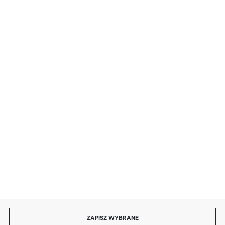
FORMULARZ KONTAKTOWY
BEZPIECZNE PŁATNOŚCI
SZYBKA DOSTAWA
DOŁĄCZ DO NAS
ZAPISZ WYBRANE