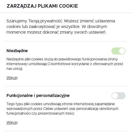
ZARZĄDZAJ PLIKAMI COOKIE
USTAWIENIA REGIONALNE
Szanujemy Twoją prywatność. Możesz zmienić ustawienia
cookies lub zaakceptować je wszystkie. W dowolnym
Lokalizacja
momencie możesz dokonać zmiany swoich ustawień.
Polska
enie pojazdów
Nissan
NV200 2009 - 2021
L1H1
Język
L1H1
Niezbędne
(21)
polski
Niezbędne pliki cookies służą do prawidłowego funkcjonowania strony
internetowej i umożliwiają Ci komfortowe korzystanie z oferowanych przez
Waluta
nas usług.
Polski złoty (PLN)
Pliki cookies odpowiadają na podejmowane przez Ciebie działania w celu
Więcej
m.in. dostosowania Twoich ustawień preferencji prywatności, logowania czy
wypełniania formularzy. Dzięki plikom cookies strona, z której korzystasz,
może działać bez zakłóceń.
Domyślnie
FILTRUJ
ZAPISZ
Funkcjonalne i personalizacyjne
Tego typu pliki cookies umożliwiają stronie internetowej zapamiętanie
wprowadzonych przez Ciebie ustawień oraz personalizację określonych
funkcjonalności czy prezentowanych treści.
Dzięki tym plikom cookies możemy zapewnić Ci większy komfort
Więcej
korzystania z funkcjonalności naszej strony poprzez dopasowanie jej do
Twoich indywidualnych preferencji. Wyrażenie zgody na funkcjonalne i