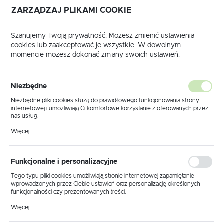
ZARZĄDZAJ PLIKAMI COOKIE
USTAWIENIA REGIONALNE
Szanujemy Twoją prywatność. Możesz zmienić ustawienia
cookies lub zaakceptować je wszystkie. W dowolnym
Lokalizacja
momencie możesz dokonać zmiany swoich ustawień.
Polska
Strona główna
Wycinaki do otworów i obróbka szyn
Język
Niezbędne
polski
Poprzedni
Następny
Niezbędne pliki cookies służą do prawidłowego funkcjonowania strony
internetowej i umożliwiają Ci komfortowe korzystanie z oferowanych przez
Waluta
nas usług.
Wycinak okrągły 20,0mm /
Polski złoty (PLN)
Pliki cookies odpowiadają na podejmowane przez Ciebie działania w celu
Więcej
m.in. dostosowania Twoich ustawień preferencji prywatności, logowania czy
STANDARD / E010035
wypełniania formularzy. Dzięki plikom cookies strona, z której korzystasz,
może działać bez zakłóceń.
ZAPISZ
Funkcjonalne i personalizacyjne
Tego typu pliki cookies umożliwiają stronie internetowej zapamiętanie
wprowadzonych przez Ciebie ustawień oraz personalizację określonych
funkcjonalności czy prezentowanych treści.
Dzięki tym plikom cookies możemy zapewnić Ci większy komfort
Więcej
korzystania z funkcjonalności naszej strony poprzez dopasowanie jej do
Twoich indywidualnych preferencji. Wyrażenie zgody na funkcjonalne i