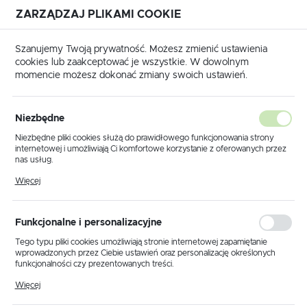
ZARZĄDZAJ PLIKAMI COOKIE
USTAWIENIA REGIONALNE
Szanujemy Twoją prywatność. Możesz zmienić ustawienia
cookies lub zaakceptować je wszystkie. W dowolnym
Lokalizacja
momencie możesz dokonać zmiany swoich ustawień.
Polska
Strona główna
RUNPOTEC
Wciągarki do kabli
Język
Niezbędne
polski
Poprzedni
Niezbędne pliki cookies służą do prawidłowego funkcjonowania strony
internetowej i umożliwiają Ci komfortowe korzystanie z oferowanych przez
Waluta
nas usług.
20618 Lina do wciągania kabli
Polski złoty (PLN)
Pliki cookies odpowiadają na podejmowane przez Ciebie działania w celu
Więcej
m.in. dostosowania Twoich ustawień preferencji prywatności, logowania czy
Ø 12mm - 350m / RUNPOTEC
wypełniania formularzy. Dzięki plikom cookies strona, z której korzystasz,
może działać bez zakłóceń.
ZAPISZ
Funkcjonalne i personalizacyjne
Tego typu pliki cookies umożliwiają stronie internetowej zapamiętanie
wprowadzonych przez Ciebie ustawień oraz personalizację określonych
funkcjonalności czy prezentowanych treści.
Dzięki tym plikom cookies możemy zapewnić Ci większy komfort
Więcej
korzystania z funkcjonalności naszej strony poprzez dopasowanie jej do
Twoich indywidualnych preferencji. Wyrażenie zgody na funkcjonalne i