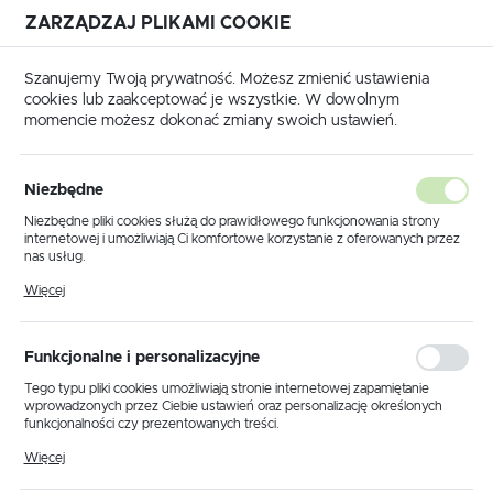
ZARZĄDZAJ PLIKAMI COOKIE
USTAWIENIA REGIONALNE
Szanujemy Twoją prywatność. Możesz zmienić ustawienia
cookies lub zaakceptować je wszystkie. W dowolnym
Lokalizacja
momencie możesz dokonać zmiany swoich ustawień.
Polska
Strona główna
Nożyce i otwornice
Język
Niezbędne
polski
Poprzedni
Następny
Niezbędne pliki cookies służą do prawidłowego funkcjonowania strony
internetowej i umożliwiają Ci komfortowe korzystanie z oferowanych przez
Waluta
nas usług.
E501 Nożyce zapadkowe do
Polski złoty (PLN)
Pliki cookies odpowiadają na podejmowane przez Ciebie działania w celu
Więcej
m.in. dostosowania Twoich ustawień preferencji prywatności, logowania czy
kabli AFL/ACSR 200mm2 /
wypełniania formularzy. Dzięki plikom cookies strona, z której korzystasz,
może działać bez zakłóceń.
FI:32mm
ZAPISZ
Funkcjonalne i personalizacyjne
Tego typu pliki cookies umożliwiają stronie internetowej zapamiętanie
wprowadzonych przez Ciebie ustawień oraz personalizację określonych
funkcjonalności czy prezentowanych treści.
Dzięki tym plikom cookies możemy zapewnić Ci większy komfort
Więcej
korzystania z funkcjonalności naszej strony poprzez dopasowanie jej do
Twoich indywidualnych preferencji. Wyrażenie zgody na funkcjonalne i