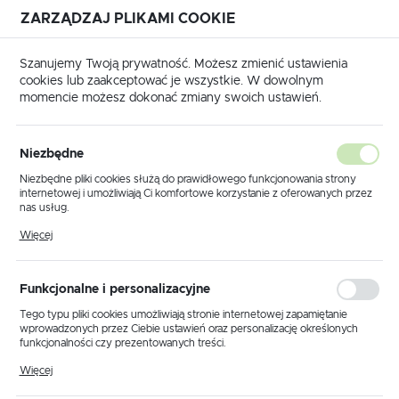
ZARZĄDZAJ PLIKAMI COOKIE
USTAWIENIA REGIONALNE
Szanujemy Twoją prywatność. Możesz zmienić ustawienia
cookies lub zaakceptować je wszystkie. W dowolnym
Lokalizacja
momencie możesz dokonać zmiany swoich ustawień.
Polska
Strona główna
Narzędzia ręczne
Język
Narzędzia ręczne
Niezbędne
(279)
polski
Niezbędne pliki cookies służą do prawidłowego funkcjonowania strony
internetowej i umożliwiają Ci komfortowe korzystanie z oferowanych przez
Waluta
nas usług.
Polski złoty (PLN)
Pliki cookies odpowiadają na podejmowane przez Ciebie działania w celu
Więcej
ZESTAWY NARZĘDZI
WALIZKI I TORBY N
m.in. dostosowania Twoich ustawień preferencji prywatności, logowania czy
wypełniania formularzy. Dzięki plikom cookies strona, z której korzystasz,
może działać bez zakłóceń.
ZAPISZ
Funkcjonalne i personalizacyjne
Tego typu pliki cookies umożliwiają stronie internetowej zapamiętanie
wprowadzonych przez Ciebie ustawień oraz personalizację określonych
funkcjonalności czy prezentowanych treści.
Domyślnie
FILTRUJ
Dzięki tym plikom cookies możemy zapewnić Ci większy komfort
Więcej
korzystania z funkcjonalności naszej strony poprzez dopasowanie jej do
Twoich indywidualnych preferencji. Wyrażenie zgody na funkcjonalne i