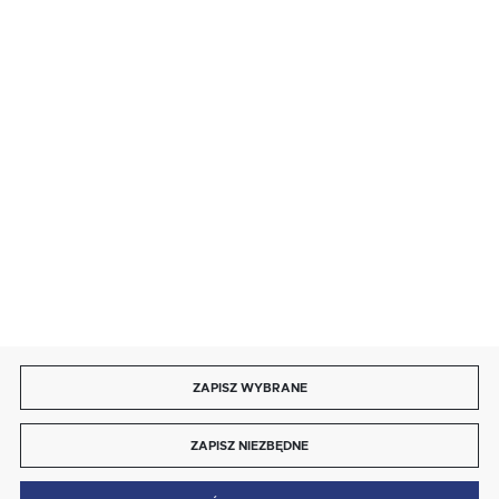
BEZPIECZNE PŁATNOŚCI
SZYBKA DOSTAWA
DOŁĄCZ DO NAS
ZAPISZ WYBRANE
Copyright by energotytan.com.pl
ZAPISZ NIEZBĘDNE
Agencja interaktywna
[ti]
Powered by
2ClickShop®
0