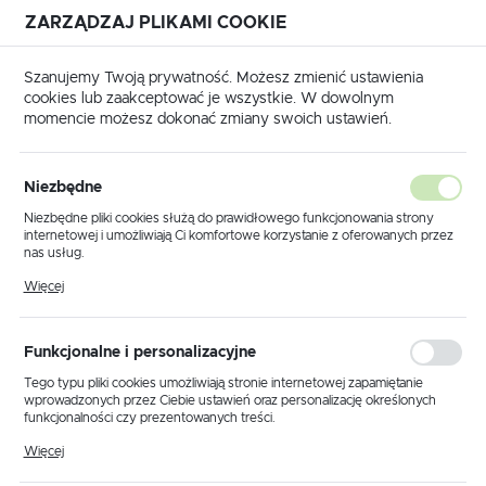
ZARZĄDZAJ PLIKAMI COOKIE
USTAWIENIA REGIONALNE
Szanujemy Twoją prywatność. Możesz zmienić ustawienia
cookies lub zaakceptować je wszystkie. W dowolnym
Lokalizacja
momencie możesz dokonać zmiany swoich ustawień.
Polska
Strona główna
KLAUKE
Język
Niezbędne
polski
Poprzedni
Następny
Niezbędne pliki cookies służą do prawidłowego funkcjonowania strony
internetowej i umożliwiają Ci komfortowe korzystanie z oferowanych przez
Waluta
nas usług.
SK30L Walizka transportowa
Polski złoty (PLN)
Pliki cookies odpowiadają na podejmowane przez Ciebie działania w celu
Więcej
m.in. dostosowania Twoich ustawień preferencji prywatności, logowania czy
metalowa / KLAUKE
wypełniania formularzy. Dzięki plikom cookies strona, z której korzystasz,
może działać bez zakłóceń.
ZAPISZ
Funkcjonalne i personalizacyjne
Tego typu pliki cookies umożliwiają stronie internetowej zapamiętanie
wprowadzonych przez Ciebie ustawień oraz personalizację określonych
funkcjonalności czy prezentowanych treści.
Dzięki tym plikom cookies możemy zapewnić Ci większy komfort
Więcej
korzystania z funkcjonalności naszej strony poprzez dopasowanie jej do
Twoich indywidualnych preferencji. Wyrażenie zgody na funkcjonalne i