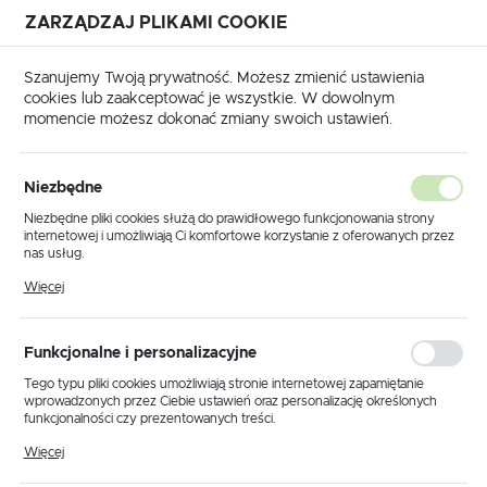
ZARZĄDZAJ PLIKAMI COOKIE
USTAWIENIA REGIONALNE
Szanujemy Twoją prywatność. Możesz zmienić ustawienia
cookies lub zaakceptować je wszystkie. W dowolnym
Lokalizacja
momencie możesz dokonać zmiany swoich ustawień.
Polska
Strona główna
KLAUKE
Język
Niezbędne
polski
Poprzedni
Następny
Niezbędne pliki cookies służą do prawidłowego funkcjonowania strony
internetowej i umożliwiają Ci komfortowe korzystanie z oferowanych przez
Waluta
nas usług.
AS120FHP Zestaw
Polski złoty (PLN)
Pliki cookies odpowiadają na podejmowane przez Ciebie działania w celu
Więcej
m.in. dostosowania Twoich ustawień preferencji prywatności, logowania czy
hydrauliczny KLAUKE Ø 120
wypełniania formularzy. Dzięki plikom cookies strona, z której korzystasz,
może działać bez zakłóceń.
mm / KLAUKE
ZAPISZ
Funkcjonalne i personalizacyjne
Tego typu pliki cookies umożliwiają stronie internetowej zapamiętanie
wprowadzonych przez Ciebie ustawień oraz personalizację określonych
funkcjonalności czy prezentowanych treści.
Dzięki tym plikom cookies możemy zapewnić Ci większy komfort
Więcej
korzystania z funkcjonalności naszej strony poprzez dopasowanie jej do
Twoich indywidualnych preferencji. Wyrażenie zgody na funkcjonalne i